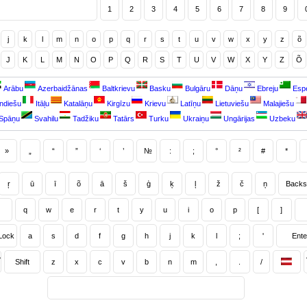
1
2
3
4
5
6
7
8
9
j
k
l
m
n
o
p
q
r
s
t
u
v
w
x
y
z
õ
J
K
L
M
N
O
P
Q
R
S
T
U
V
W
X
Y
Z
Õ
Arābu
Azerbaidžānas
Baltkrievu
Basku
Bulgāru
Dāņu
Ebreju
Esp
andiešu
Itāļu
Katalāņu
Kirgīzu
Krievu
Latīņu
Lietuviešu
Malajiešu
Spāņu
Svahilu
Tadžiku
Tatārs
Turku
Ukraiņu
Ungārijas
Uzbeku
»
„
“
”
‘
’
№
:
;
°
²
#
*
ŗ
ū
ī
õ
ā
š
ģ
ķ
ļ
ž
č
ņ
Backs
q
w
e
r
t
y
u
i
o
p
[
]
Lock
a
s
d
f
g
h
j
k
l
;
'
Ente
Shift
z
x
c
v
b
n
m
,
.
/