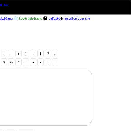
d.su
ipizēšanu
kopēt tipizēšanu
palīdzēt
Install on your site
\
_
(
)
;
!
?
.
$
%
"
=
+
-
:
,