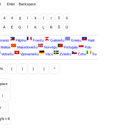
0
Enter
Backspace
ā
ē
ģ
ī
ķ
ļ
ŗ
š
ū
Ā
Ē
Ģ
Ī
Ķ
Ļ
Ŗ
Š
Ū
eranto
Filipīnu
Franču
Galisiešu
Grieķu
Haiti
Maltas
Maķedoniešu
Norvēģu
Portugāļu
Poļu
Velsiešu
Vjetnamiešu
Vācu
Zviedru
Čehu
Īru
%
{
}
[
]
^
pace
\
r