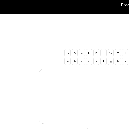
Free
A
B
C
D
E
F
G
H
I
a
b
c
d
e
f
g
h
i