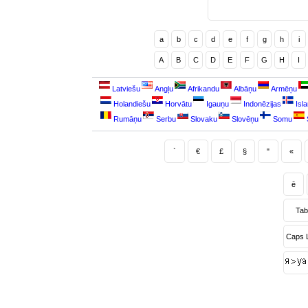
a
b
c
d
e
f
g
h
i
A
B
C
D
E
F
G
H
I
Latviešu
Angļu
Afrikandu
Albāņu
Armēņu
Holandiešu
Horvātu
Igauņu
Indonēzijas
Isl
Rumāņu
Serbu
Slovaku
Slovēņu
Somu
`
€
£
§
"
«
ē
Tab
Caps 