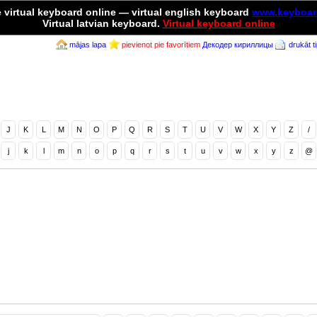
 virtual keyboard online
— virtual english keyboard
www.keyboar
Virtual latvian keyboard.
Virtual keyboard online
mājas lapa
pievienot pie favorītiem
Декодер кириллицы
drukāt t
J
K
L
M
N
O
P
Q
R
S
T
U
V
W
X
Y
Z
/
j
k
l
m
n
o
p
q
r
s
t
u
v
w
x
y
z
@